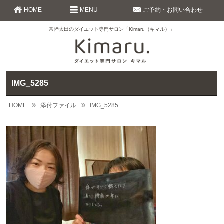
HOME
MENU
ご予約・お問い合わせ
常陸太田のダイエット専門サロン「Kimaru（キマル）」
IMG_5285
HOME
添付ファイル
IMG_5285