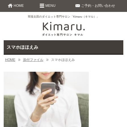
HOME
MENU
ご予約・お問い合わせ
常陸太田のダイエット専門サロン「Kimaru（キマル）」
スマホほほえみ
HOME
添付ファイル
スマホほほえみ