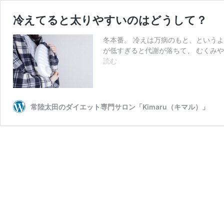
冷えてると太りやすいのはどうして？
冬本番。 冷えは万病のもと、というよう
が低すぎると代謝が落ちて、 むくみや
冷
読む
え
て
る
と
常陸太田のダイエット専門サロン「Kimaru（キマル）」
太
り
や
す
い
の
は
ど
う
し
て？